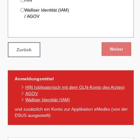
HIN
Walliser Identität (IAM)
/ AGOV
Weiter
Zurück
Anmeldungsmittel
HIN (obligatorisch mit dem GLN-Konto des Arztes)
AGOV
Walliser Identität (IAM)
und zusätzlich ein Konto zur Applikation eMedko (von der
DSUS ausgestellt)