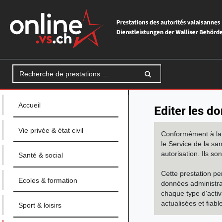
Recherche de prestations
Chercher
Accueil
Editer les d
Vie privée & état civil
Conformément à la l
le Service de la sa
autorisation. Ils so
Santé & social
Cette prestation pe
Ecoles & formation
données administrati
chaque type d'activ
actualisées et fiabl
Sport & loisirs