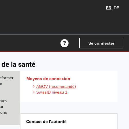
FR
DE
Se connecter
Aide en ligne
 de la santé
informer
Moyens de connexion
ur
AGOV (recommandé)
SwissID niveau 1
eurs
ur
ions
Contact de l’autorité