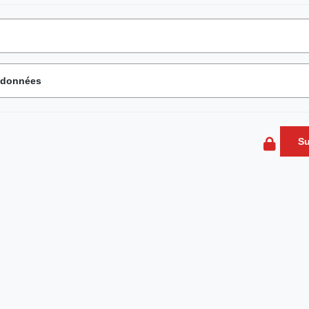
s données
Su