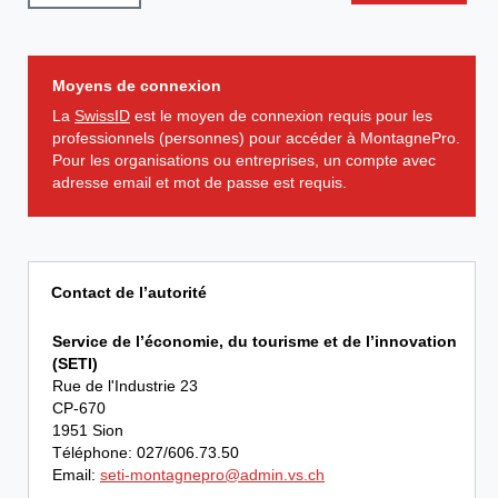
Moyens de connexion
La
SwissID
est le moyen de connexion requis pour les
professionnels (personnes) pour accéder à MontagnePro.
Pour les organisations ou entreprises, un compte avec
adresse email et mot de passe est requis.
Contact de l’autorité
Service de l’économie, du tourisme et de l’innovation
(SETI)
Rue de l'Industrie 23
CP-670
1951 Sion
Téléphone: 027/606.73.50
Email:
seti-montagnepro@admin.vs.ch